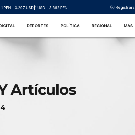
Registrar
1 PEN = 0.297 USD
|
1 USD = 3.362 PEN
DIGITAL
DEPORTES
POLÍTICA
REGIONAL
MÁS
Y Artículos
14