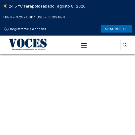
24.5 °C
Tarapoto
sábado, agosto 8, 2026
1 PEN = 0.297 USD
|
1 USD = 3.362 PEN
Registrarse / Acceder
SUSCRÍBETE