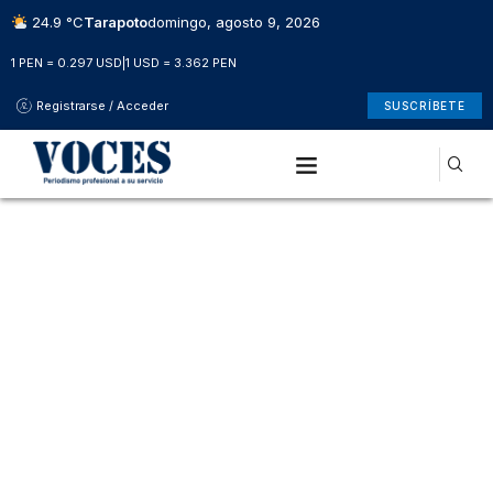
24.9 °C
Tarapoto
domingo, agosto 9, 2026
1 PEN = 0.297 USD
|
1 USD = 3.362 PEN
Registrarse / Acceder
SUSCRÍBETE