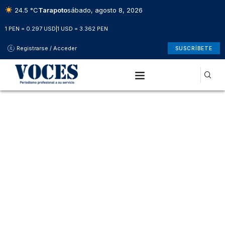
24.5 °C
Tarapoto
sábado, agosto 8, 2026
1 PEN = 0.297 USD
|
1 USD = 3.362 PEN
Registrarse / Acceder
SUSCRÍBETE