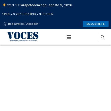
22.3 °C
Tarapoto
domingo, agosto 9, 2026
1 PEN = 0.297 USD
|
1 USD = 3.362 PEN
Registrarse / Acceder
SUSCRÍBETE