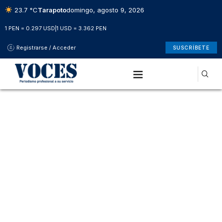
23.7 °C
Tarapoto
domingo, agosto 9, 2026
1 PEN = 0.297 USD
|
1 USD = 3.362 PEN
Registrarse / Acceder
SUSCRÍBETE