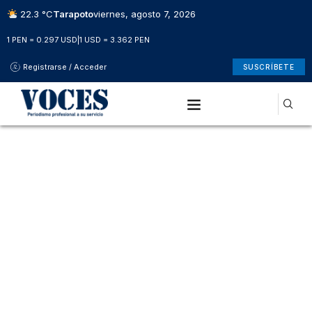
22.3 °C
Tarapoto
viernes, agosto 7, 2026
1 PEN = 0.297 USD
|
1 USD = 3.362 PEN
Registrarse / Acceder
SUSCRÍBETE