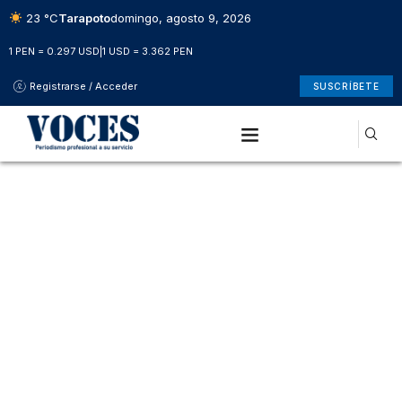
23 °C
Tarapoto
domingo, agosto 9, 2026
1 PEN = 0.297 USD
|
1 USD = 3.362 PEN
Registrarse / Acceder
SUSCRÍBETE