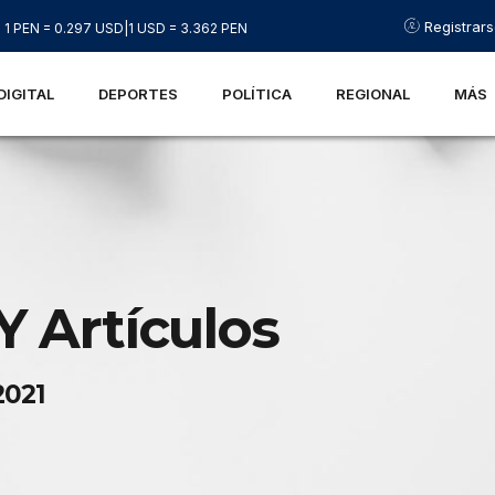
Registrar
1 PEN = 0.297 USD
|
1 USD = 3.362 PEN
DIGITAL
DEPORTES
POLÍTICA
REGIONAL
MÁS
Y Artículos
2021