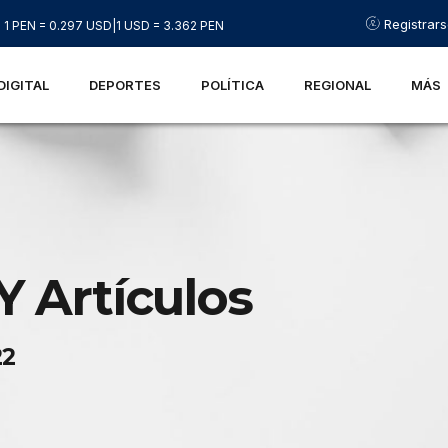
Registrar
1 PEN = 0.297 USD
|
1 USD = 3.362 PEN
DIGITAL
DEPORTES
POLÍTICA
REGIONAL
MÁS
Y Artículos
22