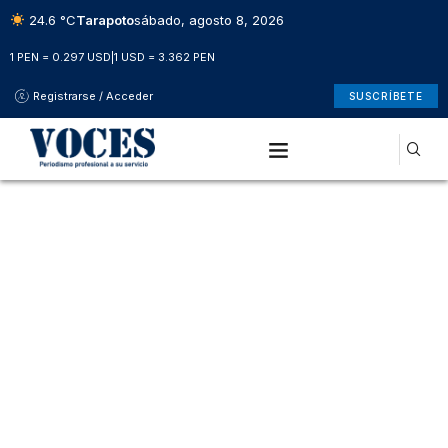
24.6 °C
Tarapoto
sábado, agosto 8, 2026
1 PEN = 0.297 USD
|
1 USD = 3.362 PEN
Registrarse / Acceder
SUSCRÍBETE