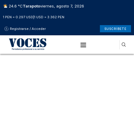
24.6 °C
Tarapoto
viernes, agosto 7, 2026
1 PEN = 0.297 USD
|
1 USD = 3.362 PEN
Registrarse / Acceder
SUSCRÍBETE