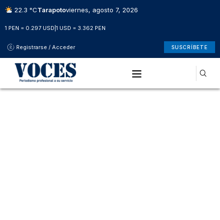
22.3 °C
Tarapoto
viernes, agosto 7, 2026
1 PEN = 0.297 USD
|
1 USD = 3.362 PEN
Registrarse / Acceder
SUSCRÍBETE