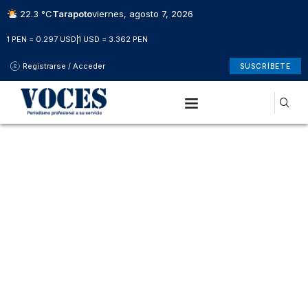
22.3 °C
Tarapoto
viernes, agosto 7, 2026
1 PEN = 0.297 USD
|
1 USD = 3.362 PEN
Registrarse / Acceder
SUSCRÍBETE