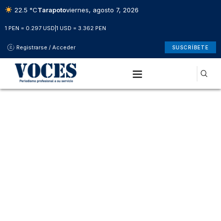
22.5 °C
Tarapoto
viernes, agosto 7, 2026
1 PEN = 0.297 USD
|
1 USD = 3.362 PEN
Registrarse / Acceder
SUSCRÍBETE