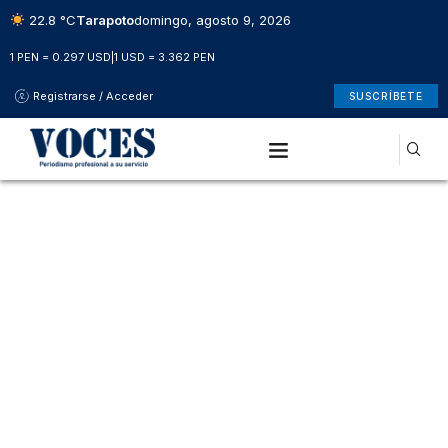
22.8 °C
Tarapoto
domingo, agosto 9, 2026
1 PEN = 0.297 USD
|
1 USD = 3.362 PEN
Registrarse / Acceder
SUSCRÍBETE