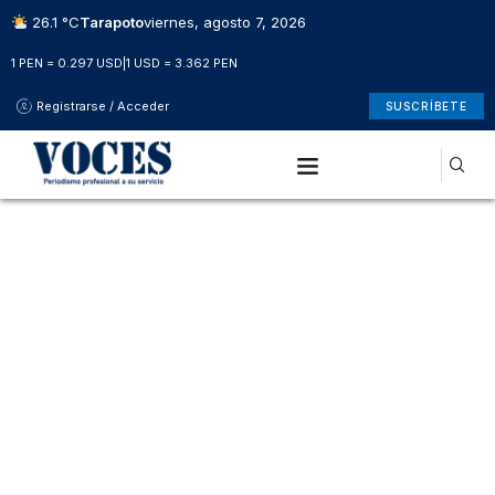
26.1 °C
Tarapoto
viernes, agosto 7, 2026
1 PEN = 0.297 USD
|
1 USD = 3.362 PEN
Registrarse / Acceder
SUSCRÍBETE