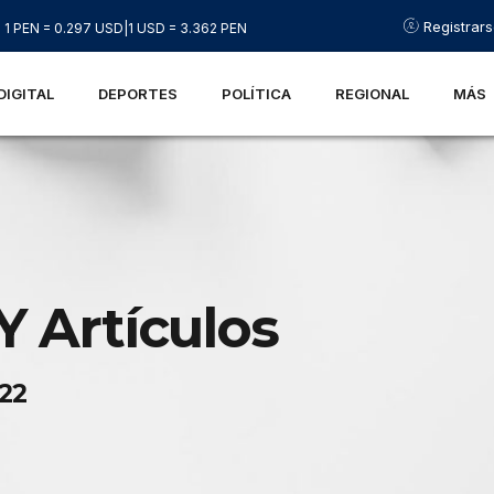
Registrar
1 PEN = 0.297 USD
|
1 USD = 3.362 PEN
DIGITAL
DEPORTES
POLÍTICA
REGIONAL
MÁS
Y Artículos
022