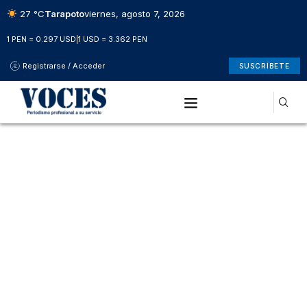
27 °C
Tarapoto
viernes, agosto 7, 2026
1 PEN = 0.297 USD
|
1 USD = 3.362 PEN
Registrarse / Acceder
SUSCRÍBETE