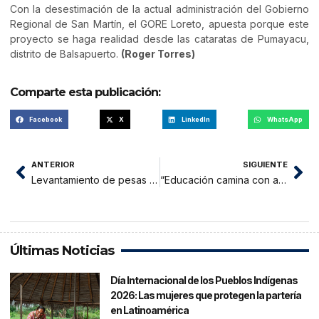
Con la desestimación de la actual administración del Gobierno
Regional de San Martín, el GORE Loreto, apuesta porque este
proyecto se haga realidad desde las cataratas de Pumayacu,
distrito de Balsapuerto.
(Roger Torres)
Comparte esta publicación:
Facebook
X
LinkedIn
WhatsApp
ANTERIOR
SIGUIENTE
Levantamiento de pesas vuelve con todo en este año deportivo
“Educación camina con actividades planificadas”
Últimas Noticias
Día Internacional de los Pueblos Indígenas
2026: Las mujeres que protegen la partería
en Latinoamérica