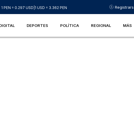
Registrar
1 PEN = 0.297 USD
|
1 USD = 3.362 PEN
DIGITAL
DEPORTES
POLÍTICA
REGIONAL
MÁS