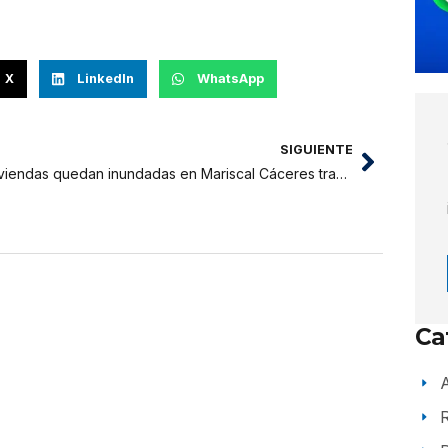
X
LinkedIn
WhatsApp
SIGUIENTE
Viviendas quedan inundadas en Mariscal Cáceres tras el desborde de tres ríos
Ca
A