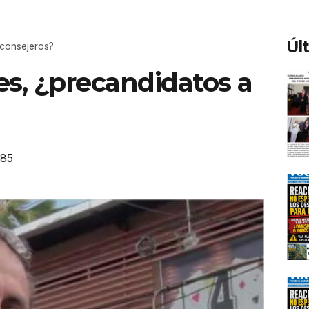
Úl
 consejeros?
des, ¿precandidatos a
185