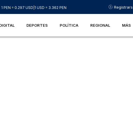
Registrar
1 PEN = 0.297 USD
|
1 USD = 3.362 PEN
DIGITAL
DEPORTES
POLÍTICA
REGIONAL
MÁS