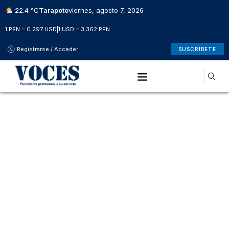
22.4 °C
Tarapoto
viernes, agosto 7, 2026
1 PEN = 0.297 USD
|
1 USD = 3.362 PEN
Registrarse / Acceder
SUSCRÍBETE