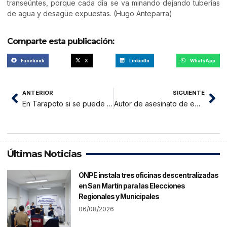
transeúntes, porque cada día se va minando dejando tuberías
de agua y desagüe expuestas. (Hugo Anteparra)
Comparte esta publicación:
Facebook
X
LinkedIn
WhatsApp
ANTERIOR
SIGUIENTE
En Tarapoto si se puede sembrar cemento sin talar árboles
Autor de asesinato de empresario arrocero ya está entre rejas
Últimas Noticias
ONPE instala tres oficinas descentralizadas
en San Martín para las Elecciones
Regionales y Municipales
06/08/2026