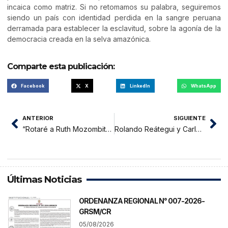
incaica como matriz. Si no retomamos su palabra, seguiremos
siendo un país con identidad perdida en la sangre peruana
derramada para establecer la esclavitud, sobre la agonía de la
democracia creada en la selva amazónica.
Comparte esta publicación:
Facebook
X
LinkedIn
WhatsApp
ANTERIOR
SIGUIENTE
“Rotaré a Ruth Mozombite de la Subgerencia de Administración”
Rolando Reátegui y Carlomagno Pasquel
Últimas Noticias
ORDENANZA REGIONAL N° 007-2026-
GRSM/CR
05/08/2026