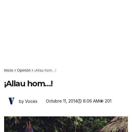
Inicio
»
Opinión
»
¡Allau hom…!
¡Allau hom…!
Octubre 11, 2014
8:06 AM
201
by Voces