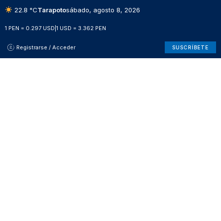
22.8 °C
Tarapoto
sábado, agosto 8, 2026
1 PEN = 0.297 USD
|
1 USD = 3.362 PEN
Registrarse / Acceder
SUSCRÍBETE