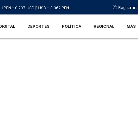
Registrar
1 PEN = 0.297 USD
|
1 USD = 3.362 PEN
DIGITAL
DEPORTES
POLÍTICA
REGIONAL
MÁS