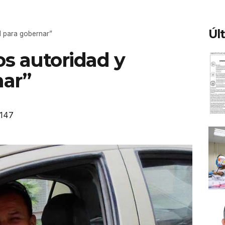
Úl
d para gobernar”
s autoridad y
nar”
147