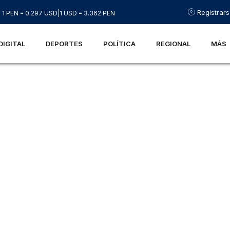
Registrar
1 PEN = 0.297 USD
|
1 USD = 3.362 PEN
DIGITAL
DEPORTES
POLÍTICA
REGIONAL
MÁS