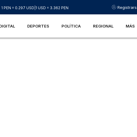
Registrar
1 PEN = 0.297 USD
|
1 USD = 3.362 PEN
DIGITAL
DEPORTES
POLÍTICA
REGIONAL
MÁS