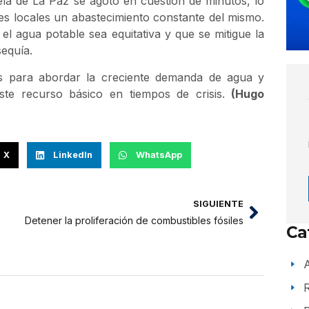
ela de La Paz se agotó en cuestión de minutos, lo
ades locales un abastecimiento constante del mismo.
 agua potable sea equitativa y que se mitigue la
sequía.
es para abordar la creciente demanda de agua y
ste recurso básico en tiempos de crisis.
(Hugo
X
LinkedIn
WhatsApp
SIGUIENTE
Detener la proliferación de combustibles fósiles
Ca
A