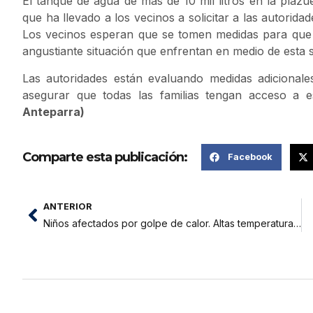
El tanque de agua de más de 10 mil litros en la plazu
que ha llevado a los vecinos a solicitar a las autorid
Los vecinos esperan que se tomen medidas para que el
angustiante situación que enfrentan en medio de esta 
Las autoridades están evaluando medidas adicional
asegurar que todas las familias tengan acceso a e
Anteparra)
Comparte esta publicación:
Facebook
ANTERIOR
Niños afectados por golpe de calor. Altas temperaturas no les permite estudiar y hay temor por su salud