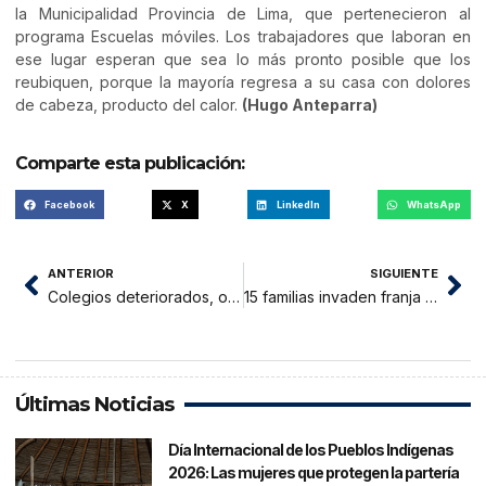
la Municipalidad Provincia de Lima, que pertenecieron al
programa Escuelas móviles. Los trabajadores que laboran en
ese lugar esperan que sea lo más pronto posible que los
reubiquen, porque la mayoría regresa a su casa con dolores
de cabeza, producto del calor.
(Hugo Anteparra)
Comparte esta publicación:
Facebook
X
LinkedIn
WhatsApp
ANTERIOR
SIGUIENTE
Colegios deteriorados, obras inconclusas, estudiantes que no logran los aprendizajes esperados, docentes con un bajo nivel
15 familias invaden franja marginal de la FBT en Indañe
Últimas Noticias
Día Internacional de los Pueblos Indígenas
2026: Las mujeres que protegen la partería