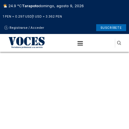
24.9 °C
Tarapoto
domingo, agosto 9, 2026
1 PEN = 0.297 USD
|
1 USD = 3.362 PEN
Registrarse / Acceder
SUSCRÍBETE