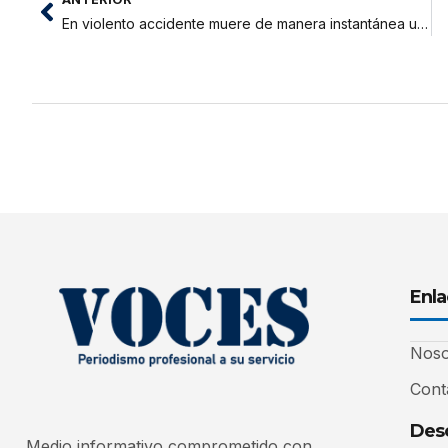
En violento accidente muere de manera instantánea un motociclista
Enla
Noso
Cont
Desc
Medio informativo comprometido con