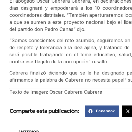
El abogado Oscar Cabrera Cabrera, en declaraciones r
días designará y empoderará a los 10 coordinadore
coordinadores distritales. “También aperturaremos loca
a que se sumen a este proyecto nacional bajo el li
del partido don Pedro Cenas” dijo.
“Somos conscientes del reto asumido, seguiremos en l
de respeto y tolerancia a la idea ajena, y tratando de
será posible trabajando en el tema educativo, salud,
contra ese flagelo de la corrupción” resaltó.
Cabrera finalizó diciendo que se le ha designado p
afirmamos la palabra de Cabrera no necesita papel” s
Texto de Imagen: Oscar Cabrera Cabrera
Comparte esta publicación:
Facebook
ANTERIOR