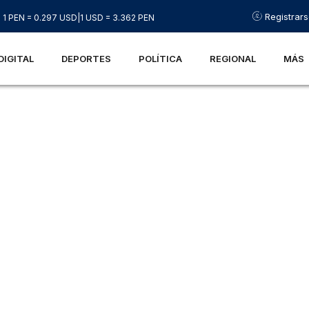
Registrar
1 PEN = 0.297 USD
|
1 USD = 3.362 PEN
DIGITAL
DEPORTES
POLÍTICA
REGIONAL
MÁS