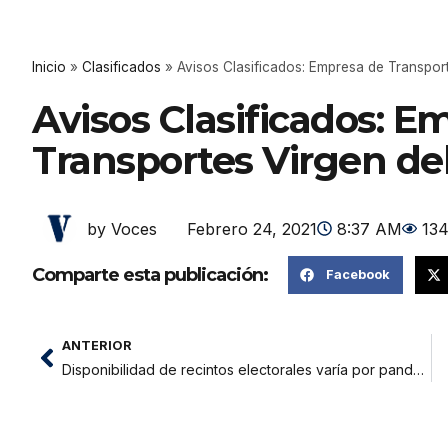
Inicio
»
Clasificados
»
Avisos Clasificados: Empresa de Transpor
Avisos Clasificados: E
Transportes Virgen de
Febrero 24, 2021
8:37 AM
13
by Voces
Comparte esta publicación:
Facebook
ANTERIOR
Disponibilidad de recintos electorales varía por pandemia ONPE aumentó locales de votación para evitar aglomeraciones