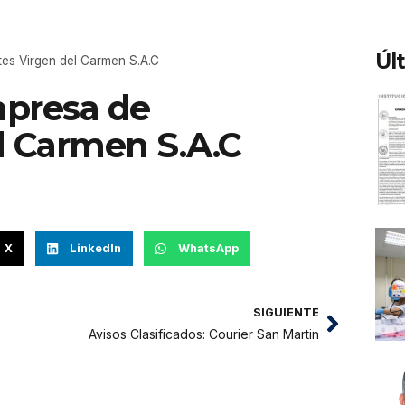
Úl
tes Virgen del Carmen S.A.C
mpresa de
l Carmen S.A.C
4
X
LinkedIn
WhatsApp
SIGUIENTE
Avisos Clasificados: Courier San Martin