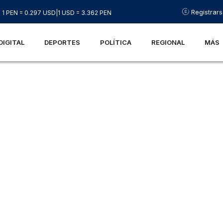
Registrar
1 PEN = 0.297 USD
|
1 USD = 3.362 PEN
DIGITAL
DEPORTES
POLÍTICA
REGIONAL
MÁS