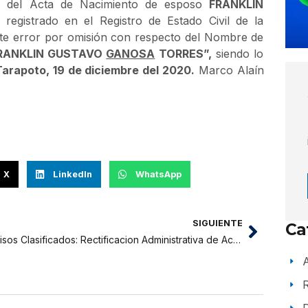
ión del Acta de Nacimiento de esposo
FRANKLIN
 registrado en el Registro de Estado Civil de la
iste error por omisión con respecto del Nombre de
RANKLIN GUSTAVO
GANOSA
TORRES
”,
siendo lo
Tarapoto, 19 de diciembre del 2020.
Marco Alaín
X
LinkedIn
WhatsApp
SIGUIENTE
Ca
Avisos Clasificados: Rectificacion Administrativa de Acta de Nacimiento Sra. LEYDEN VELA VILLACIS JEFE DE LA OFICINA DE REGISTROS DEL ESTADO CIVIL.
A