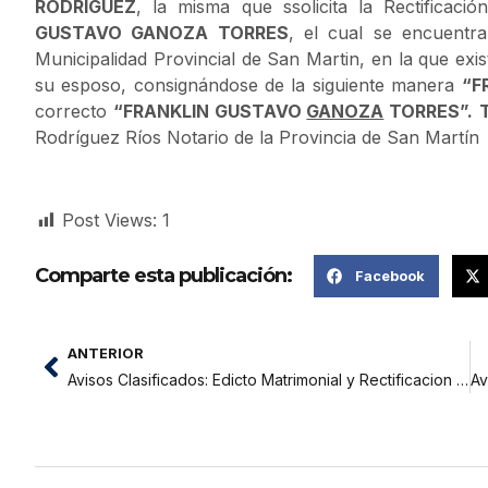
RODRÍGUEZ
, la misma que ssolicita la Rectificac
GUSTAVO GANOZA TORRES
, el cual se encuentra
Municipalidad Provincial de San Martin, en la que ex
su esposo, consignándose de la siguiente manera
“
F
correcto
“
FRANKLIN GUSTAVO
GANOZA
TORRES
”.
Rodríguez Ríos Notario de la Provincia de San Martín
Post Views:
1
Comparte esta publicación:
Facebook
ANTERIOR
Avisos Clasificados: Edicto Matrimonial y Rectificacion Administrativa de Acta Nacimiento Norita Pinchi Cabrera Registrador Civil.