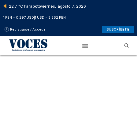
22.7 °C
Tarapoto
viernes, agosto 7, 2026
1 PEN = 0.297 USD
|
1 USD = 3.362 PEN
Registrarse / Acceder
SUSCRÍBETE