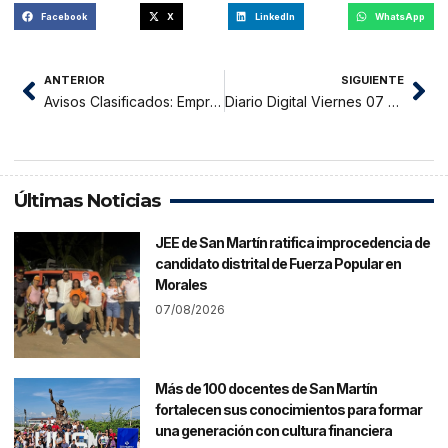
Facebook
X
LinkedIn
WhatsApp
ANTERIOR
SIGUIENTE
Avisos Clasificados: Empresa de Turismo, Turismo y Yurimaguas
Diario Digital Viernes 07 de Mayo del 2021
Últimas Noticias
JEE de San Martín ratifica improcedencia de
candidato distrital de Fuerza Popular en
Morales
07/08/2026
Más de 100 docentes de San Martín
fortalecen sus conocimientos para formar
una generación con cultura financiera