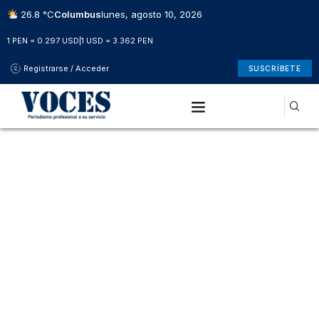
26.8 °C
Columbus
lunes, agosto 10, 2026
1 PEN = 0.297 USD
|
1 USD = 3.362 PEN
Registrarse / Acceder
SUSCRÍBETE