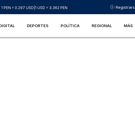
Registrar
1 PEN = 0.297 USD
|
1 USD = 3.362 PEN
DIGITAL
DEPORTES
POLÍTICA
REGIONAL
MÁS