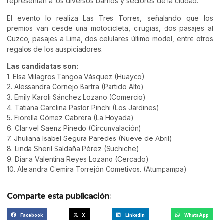
representan a los diversos barrios y sectores de la ciudad.
El evento lo realiza Las Tres Torres, señalando que los
premios van desde una motocicleta, cirugias, dos pasajes al
Cuzco, pasajes a Lima, dos celulares último model, entre otros
regalos de los auspiciadores.
Las candidatas son:
1. Elsa Milagros Tangoa Vásquez (Huayco)
2. Alessandra Cornejo Bartra (Partido Alto)
3. Emily Karoli Sánchez Lozano (Comercio)
4. Tatiana Carolina Pastor Pinchi (Los Jardines)
5. Fiorella Gómez Cabrera (La Hoyada)
6. Clarivel Saenz Pinedo (Circunvalación)
7. Jhuliana Isabel Segura Paredes (Nueve de Abril)
8. Linda Sheril Saldaña Pérez (Suchiche)
9. Diana Valentina Reyes Lozano (Cercado)
10. Alejandra Clemira Torrejón Cometivos. (Atumpampa)
Comparte esta publicación:
Facebook
X
LinkedIn
WhatsApp