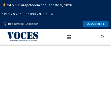
24.5 °C
Tarapoto
domingo, agosto 9, 2026
1 PEN = 0.297 USD
|
1 USD = 3.362 PEN
Registrarse / Acceder
SUSCRÍBETE