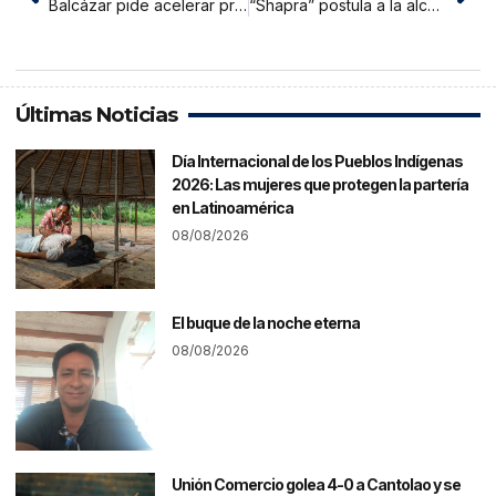
Balcázar pide acelerar proclamación electoral y advierte que la espera prolongada genera desconfianza
“Shapra” postula a la alcaldía distrital de San Antonio de Cumbaza
Últimas Noticias
Día Internacional de los Pueblos Indígenas
2026: Las mujeres que protegen la partería
en Latinoamérica
08/08/2026
El buque de la noche eterna
08/08/2026
Unión Comercio golea 4-0 a Cantolao y se