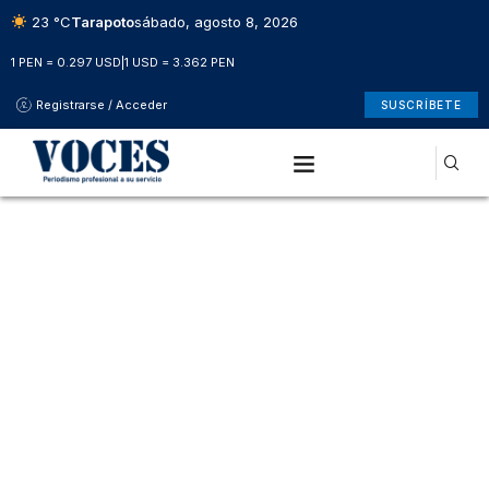
23 °C
Tarapoto
sábado, agosto 8, 2026
1 PEN = 0.297 USD
|
1 USD = 3.362 PEN
Registrarse / Acceder
SUSCRÍBETE