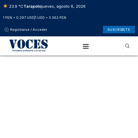
23.9 °C
Tarapoto
jueves, agosto 6, 2026
1 PEN = 0.297 USD
|
1 USD = 3.362 PEN
Registrarse / Acceder
SUSCRÍBETE