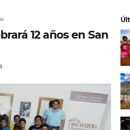
Úl
tín
ebrará 12 años en San
6