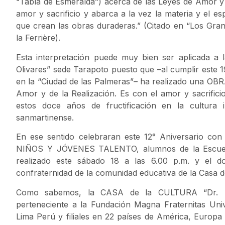
“Tabla de Esmeralda”) acerca de las Leyes de Amor y 
amor y sacrificio y abarca a la vez la materia y el espí
que crean las obras duraderas.” (Citado en “Los Gr
la Ferrière).
Esta interpretación puede muy bien ser aplicada 
Olivares” sede Tarapoto puesto que –al cumplir este 
en la “Ciudad de las Palmeras”– ha realizado una OBRA
Amor y de la Realización. Es con el amor y sacrificio
estos doce años de fructificación en la cultura 
sanmartinense.
En ese sentido celebraran este 12° Aniversario c
NIÑOS Y JÓVENES TALENTO, alumnos de la Escuela 
realizado este sábado 18 a las 6.00 p.m. y el do
confraternidad de la comunidad educativa de la Casa de
Como sabemos, la CASA de la CULTURA “Dr. Da
perteneciente a la Fundación Magna Fraternitas Unive
Lima Perú y filiales en 22 países de América, Europa 