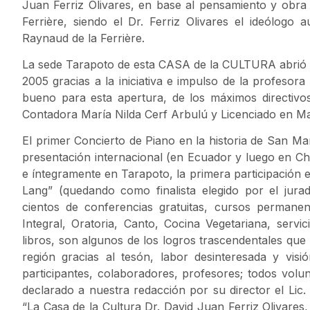
Juan Ferriz Olivares, en base al pensamiento y obra 
Ferrière, siendo el Dr. Ferriz Olivares el ideólogo a
Raynaud de la Ferrière.
La sede Tarapoto de esta CASA de la CULTURA abrió su
2005 gracias a la iniciativa e impulso de la profesor
bueno para esta apertura, de los máximos directivo
Contadora María Nilda Cerf Arbulú y Licenciado en M
El primer Concierto de Piano en la historia de San Mar
presentación internacional (en Ecuador y luego en Chi
e íntegramente en Tarapoto, la primera participación
Lang” (quedando como finalista elegido por el jur
cientos de conferencias gratuitas, cursos permane
Integral, Oratoria, Canto, Cocina Vegetariana, servic
libros, son algunos de los logros trascendentales que 
región gracias al tesón, labor desinteresada y visi
participantes, colaboradores, profesores; todos volu
declarado a nuestra redacción por su director el Lic
“La Casa de la Cultura Dr. David Juan Ferriz Olivares,