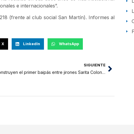
onales e internacionales”.
218 (frente al club social San Martín). Informes al
P
X
LinkedIn
WhatsApp
SIGUIENTE
Construyen el primer baipás entre jirones Sarita Colonia y Alfonso Ugarte