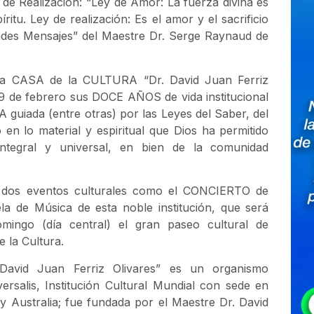
de Realización: “Ley de Amor: La fuerza divina es
ritu. Ley de realización: Es el amor y el sacrificio
andes Mensajes” del Maestre Dr. Serge Raynaud de
a la CASA de la CULTURA “Dr. David Juan Ferriz
19 de febrero sus DOCE AÑOS de vida institucional
 guiada (entre otras) por las Leyes del Saber, del
 en lo material y espiritual que Dios ha permitido
integral y universal, en bien de la comunidad
on dos eventos culturales como el CONCIERTO de
de Música de esta noble institución, que será
mingo (día central) el gran paseo cultural de
 la Cultura.
vid Juan Ferriz Olivares” es un organismo
rsalis, Institución Cultural Mundial con sede en
y Australia; fue fundada por el Maestre Dr. David