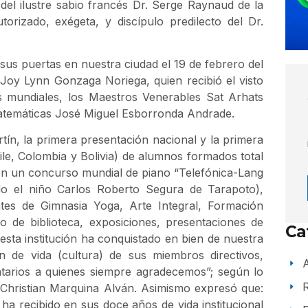
del ilustre sabio francés Dr. Serge Raynaud de la
utorizado, exégeta, y discípulo predilecto del Dr.
s puertas en nuestra ciudad el 19 de febrero del
a Joy Lynn Gonzaga Noriega, quien recibió el visto
s mundiales, los Maestros Venerables Sat Arhats
atemáticas José Miguel Esborronda Andrade.
tín, la primera presentación nacional y la primera
le, Colombia y Bolivia) de alumnos formados total
 en un concurso mundial de piano “Telefónica-Lang
ado el niño Carlos Roberto Segura de Tarapoto),
ntes de Gimnasia Yoga, Arte Integral, Formación
io de biblioteca, exposiciones, presentaciones de
Ca
esta institución ha conquistado en bien de nuestra
ón de vida (cultura) de sus miembros directivos,
A
ntarios a quienes siempre agradecemos”; según lo
. Christian Marquina Alván. Asimismo expresó que:
 ha recibido en sus doce años de vida institucional