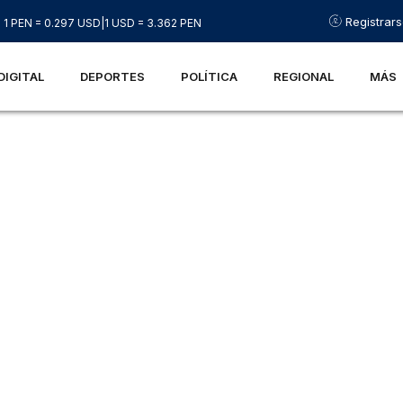
Registrar
1 PEN = 0.297 USD
|
1 USD = 3.362 PEN
DIGITAL
DEPORTES
POLÍTICA
REGIONAL
MÁS