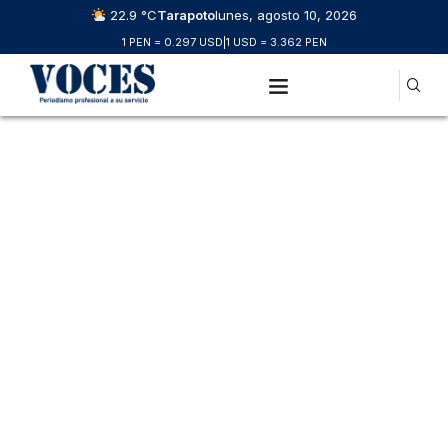
22.9 °C
Tarapoto
lunes, agosto 10, 2026
1 PEN = 0.297 USD
|
1 USD = 3.362 PEN