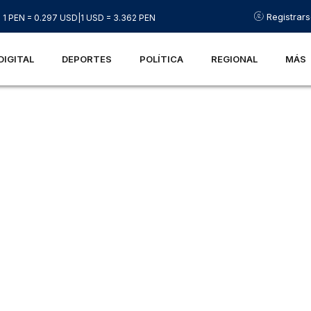
Registrar
1 PEN = 0.297 USD
|
1 USD = 3.362 PEN
DIGITAL
DEPORTES
POLÍTICA
REGIONAL
MÁS