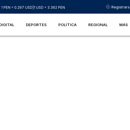
Registrar
1 PEN = 0.297 USD
|
1 USD = 3.362 PEN
DIGITAL
DEPORTES
POLÍTICA
REGIONAL
MÁS