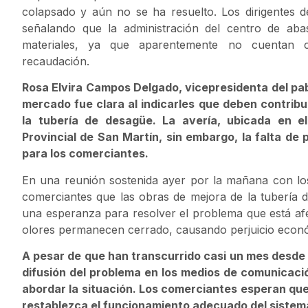
colapsado y aún no se ha resuelto. Los dirigentes 
señalando que la administración del centro de aba
materiales, ya que aparentemente no cuentan c
recaudación.
Rosa Elvira Campos Delgado, vicepresidenta del pab
mercado fue clara al indicarles que deben contribu
la tubería de desagüe. La avería, ubicada en e
Provincial de San Martín, sin embargo, la falta de
para los comerciantes.
En una reunión sostenida ayer por la mañana con lo
comerciantes que las obras de mejora de la tubería d
una esperanza para resolver el problema que está afe
olores permanecen cerrado, causando perjuicio econó
A pesar de que han transcurrido casi un mes desde qu
difusión del problema en los medios de comunicac
abordar la situación. Los comerciantes esperan qu
restablezca el funcionamiento adecuado del sistem