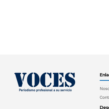
Enla
Noso
Cont
Desc