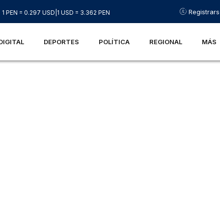
Registrar
1 PEN = 0.297 USD
|
1 USD = 3.362 PEN
DIGITAL
DEPORTES
POLÍTICA
REGIONAL
MÁS