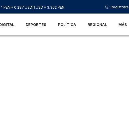
Registrar
1 PEN = 0.297 USD
|
1 USD = 3.362 PEN
DIGITAL
DEPORTES
POLÍTICA
REGIONAL
MÁS