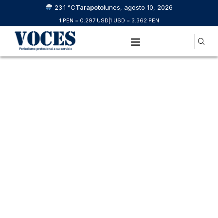
23.1 °C
Tarapoto
lunes, agosto 10, 2026
1 PEN = 0.297 USD
|
1 USD = 3.362 PEN