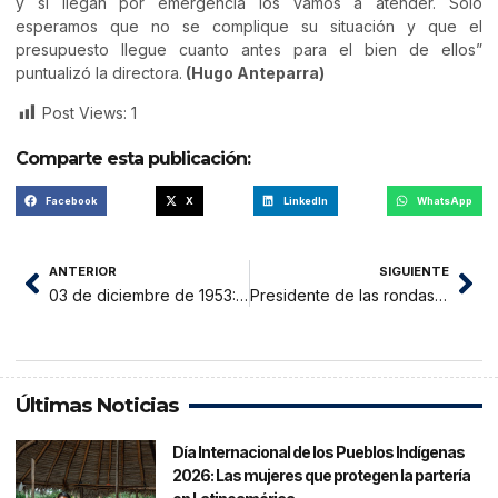
y si llegan por emergencia los vamos a atender. Solo
esperamos que no se complique su situación y que el
presupuesto llegue cuanto antes para el bien de ellos”
puntualizó la directora.
(Hugo Anteparra)
Post Views:
1
Comparte esta publicación:
Facebook
X
LinkedIn
WhatsApp
ANTERIOR
SIGUIENTE
03 de diciembre de 1953: Día Trascendental para la Humanidad
Presidente de las rondas campesinas de la provincia de San Martín confirma que de 14 distritos, solo 5 fueron beneficiados con vehículos.
Últimas Noticias
Día Internacional de los Pueblos Indígenas
2026: Las mujeres que protegen la partería