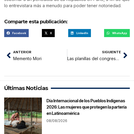
lo entrevistara más a menudo para poder tener notoriedad.
Comparte esta publicación:
Facebook
X
LinkedIn
WhatsApp
ANTERIOR
SIGUIENTE
Memento Mori
Las planillas del congreso se incrementaron en 10 mil millones de soles este año
Últimas Noticias
Día Internacional de los Pueblos Indígenas
2026: Las mujeres que protegen la partería
en Latinoamérica
08/08/2026