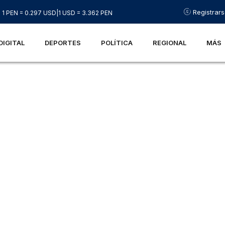
Registrar
1 PEN = 0.297 USD
|
1 USD = 3.362 PEN
DIGITAL
DEPORTES
POLÍTICA
REGIONAL
MÁS