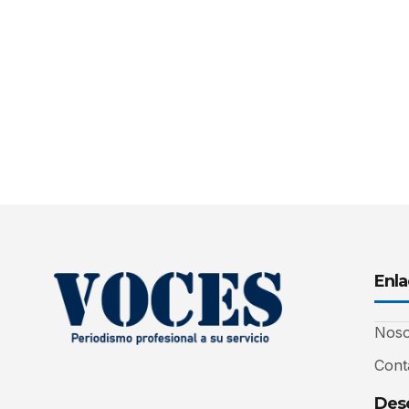
Enla
Noso
Cont
Desc