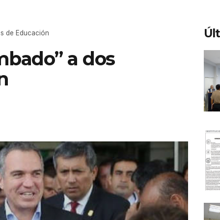
Úl
os de Educación
mbado” a dos
n