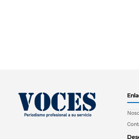
Enla
Noso
Cont
Desc