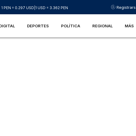
Registrar
1 PEN = 0.297 USD
|
1 USD = 3.362 PEN
DIGITAL
DEPORTES
POLÍTICA
REGIONAL
MÁS