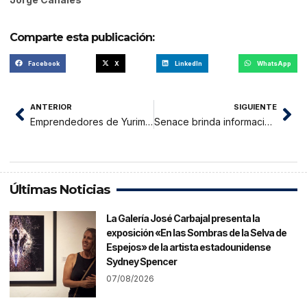
Comparte esta publicación:
Facebook
X
LinkedIn
WhatsApp
ANTERIOR
SIGUIENTE
Emprendedores de Yurimaguas participan en Expo Tocache
Senace brinda información en certificación ambiental para aprobación de proyectos
Últimas Noticias
La Galería José Carbajal presenta la
exposición «En las Sombras de la Selva de
Espejos» de la artista estadounidense
Sydney Spencer
07/08/2026