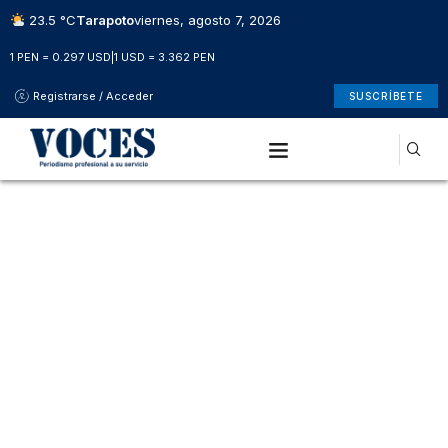
23.5 °C
Tarapoto
viernes, agosto 7, 2026
1 PEN = 0.297 USD
|
1 USD = 3.362 PEN
Registrarse / Acceder
SUSCRÍBETE